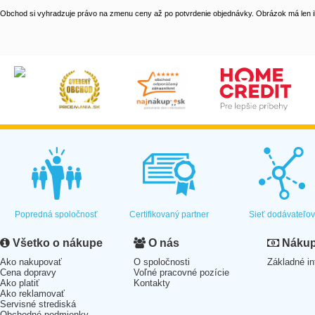
Obchod si vyhradzuje právo na zmenu ceny až po potvrdenie objednávky. Obrázok má len il
Popredná spoločnosť
Certifikovaný partner
Sieť dodávateľo
Všetko o nákupe
O nás
Nákup 
Ako nakupovať
O spoločnosti
Základné in
Cena dopravy
Voľné pracovné pozície
Ako platiť
Kontakty
Ako reklamovať
Servisné strediská
Obchodné podmienky