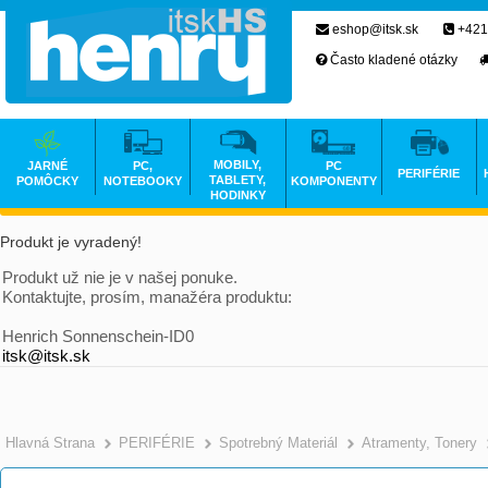
eshop@itsk.sk
+421
Často kladené otázky
MOBILY,
JARNÉ
PC,
PC
PERIFÉRIE
TABLETY,
POMÔCKY
NOTEBOOKY
KOMPONENTY
HODINKY
Produkt je vyradený!
Produkt už nie je v našej ponuke.
Kontaktujte, prosím, manažéra produktu:
Henrich Sonnenschein-ID0
itsk@itsk.sk
Hlavná Strana
PERIFÉRIE
Spotrebný Materiál
Atramenty, Tonery