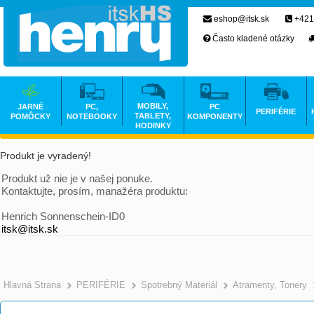
eshop@itsk.sk
+421
Často kladené otázky
MOBILY,
JARNÉ
PC,
PC
PERIFÉRIE
TABLETY,
POMÔCKY
NOTEBOOKY
KOMPONENTY
HODINKY
Produkt je vyradený!
Produkt už nie je v našej ponuke.
Kontaktujte, prosím, manažéra produktu:
Henrich Sonnenschein-ID0
itsk@itsk.sk
Hlavná Strana
PERIFÉRIE
Spotrebný Materiál
Atramenty, Tonery