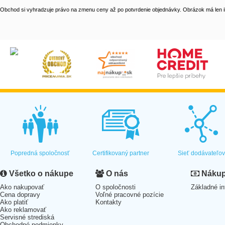
Obchod si vyhradzuje právo na zmenu ceny až po potvrdenie objednávky. Obrázok má len il
Popredná spoločnosť
Certifikovaný partner
Sieť dodávateľo
Všetko o nákupe
O nás
Nákup 
Ako nakupovať
O spoločnosti
Základné in
Cena dopravy
Voľné pracovné pozície
Ako platiť
Kontakty
Ako reklamovať
Servisné strediská
Obchodné podmienky