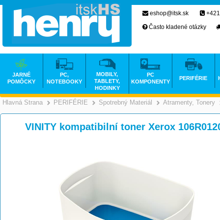
eshop@itsk.sk
+421
Často kladené otázky
MOBILY,
JARNÉ
PC,
PC
PERIFÉRIE
TABLETY,
POMÔCKY
NOTEBOOKY
KOMPONENTY
HODINKY
Hlavná Strana
PERIFÉRIE
Spotrebný Materiál
Atramenty, Tonery
>
>
>
VINITY kompatibilní toner Xerox 106R0120