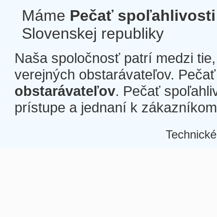
Máme
Pečať spoľahlivosti
Slovenskej republiky
Naša spoločnosť patrí medzi tie
verejných obstarávateľov. Pečať 
obstarávateľov
. Pečať spoľahli
prístupe a jednaní k zákazníkom a
Technické
Â
Â
Â