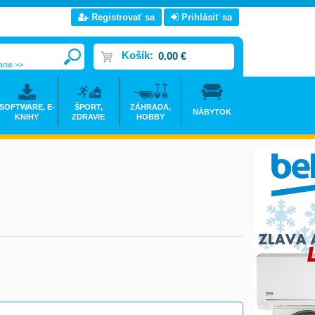
Registrovať sa
Prihlásiť sa
Košík:
0.00 €
anie >>
SOFTWARE, E-
ŠPORT,
ZÁHRADA,
NÁBYTOK
KNIHY
ZDRAVIE
HOBBY