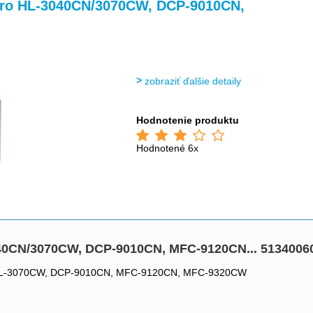
>
>
 pro HL-3040CN/3070CW, DCP-9010CN,
zobraziť ďalšie detaily
Hodnotenie produktu
Hodnotené 6x
040CN/3070CW, DCP-9010CN, MFC-9120CN... 5134006
N, HL-3070CW, DCP-9010CN, MFC-9120CN, MFC-9320CW