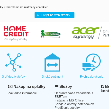
y. Obrázok má len ilustračný charakter.
Prejsť na vrch stránky...
Sieť dodávateľov
Široký sortiment
Rýchle doručenie
Nákup na splátky
Služby
Bu
kont
Základné informácie
Ochráňte vaše zariadenia s
ESETom
Inštalácia MS Office
Servis a opravy notebookov
Predĺženie záruky