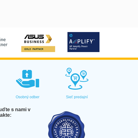
Osobný odber
Sieť predajní
ďte s nami v
akte: