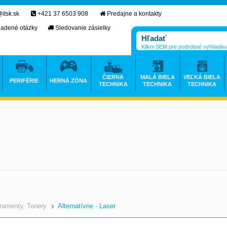
itsk.sk
+421 37 6503 908
Predajne a kontakty
ladené otázky
Sledovanie zásielky
Klikni SEM pre podrobné vyhľadáv
ČIERNA
MALÁ BIELA
VEĽKÁ BIELA
PERIFÉRIE
HERNÁ ZÓNA
TECHNIKA
TECHNIKA
TECHNIKA
ramenty, Tonery
Alternatívne - Laser