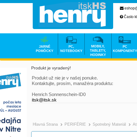
eshop@
Často k
MOBILY,
JARNÉ
PC,
PC
TABLETY,
POMÔCKY
NOTEBOOKY
KOMPONENTY
HODINKY
Produkt je vyradený!
Produkt už nie je v našej ponuke.
Kontaktujte, prosím, manažéra produktu:
Henrich Sonnenschein-ID0
itsk@itsk.sk
Hlavná Strana
PERIFÉRIE
Spotrebný Materiál
At