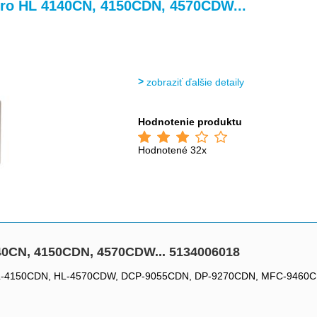
>
>
pro HL 4140CN, 4150CDN, 4570CDW...
zobraziť ďalšie detaily
Hodnotenie produktu
Hodnotené 32x
140CN, 4150CDN, 4570CDW... 5134006018
CN, HL-4150CDN, HL-4570CDW, DCP-9055CDN, DP-9270CDN, MFC-94