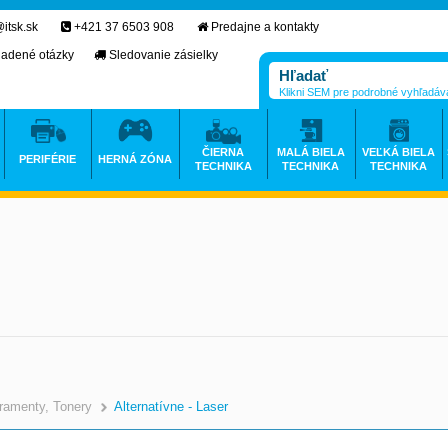
itsk.sk
+421 37 6503 908
Predajne a kontakty
ladené otázky
Sledovanie zásielky
Klikni SEM pre podrobné vyhľadáv
ČIERNA
MALÁ BIELA
VEĽKÁ BIELA
PERIFÉRIE
HERNÁ ZÓNA
TECHNIKA
TECHNIKA
TECHNIKA
ramenty, Tonery
Alternatívne - Laser