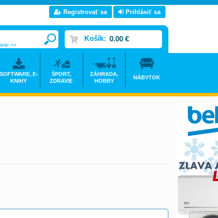
Registrovať sa
Prihlásiť sa
Košík:
0.00 €
anie >>
SOFTWARE, E-
ŠPORT,
ZÁHRADA,
NÁBYTOK
KNIHY
ZDRAVIE
HOBBY