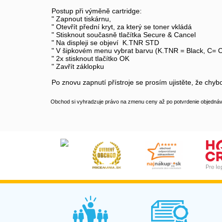
Postup při výměně cartridge:
" Zapnout tiskárnu,
" Otevřít přední kryt, za který se toner vkládá
" Stisknout současně tlačítka Secure & Cancel
" Na displeji se objeví K.TNR STD
" V šipkovém menu vybrat barvu (K.TNR = Black, C= C
" 2x stisknout tlačítko OK
" Zavřít záklopku
Po znovu zapnutí přístroje se prosím ujistěte, že chy
Obchod si vyhradzuje právo na zmenu ceny až po potvrdenie objednávk