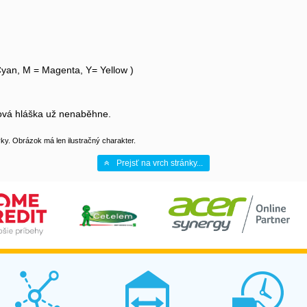
yan, M = Magenta, Y= Yellow )
bová hláška už nenaběhne.
y. Obrázok má len ilustračný charakter.
Prejsť na vrch stránky...