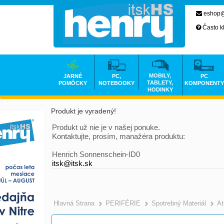
eshop@
Často k
MOBILY,
JARNÉ
PC,
PC
TABLETY,
POMÔCKY
NOTEBOOKY
KOMPONENTY
HODINKY
Produkt je vyradený!
Produkt už nie je v našej ponuke.
Kontaktujte, prosím, manažéra produktu:
Henrich Sonnenschein-ID0
itsk@itsk.sk
Hlavná Strana
PERIFÉRIE
Spotrebný Materiál
At