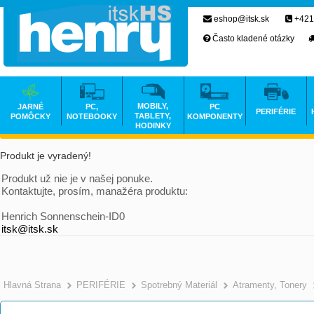
eshop@itsk.sk
+421
Často kladené otázky
MOBILY,
JARNÉ
PC,
PC
PERIFÉRIE
TABLETY,
POMÔCKY
NOTEBOOKY
KOMPONENTY
HODINKY
Produkt je vyradený!
Produkt už nie je v našej ponuke.
Kontaktujte, prosím, manažéra produktu:
Henrich Sonnenschein-ID0
itsk@itsk.sk
Hlavná Strana
PERIFÉRIE
Spotrebný Materiál
Atramenty, Tonery