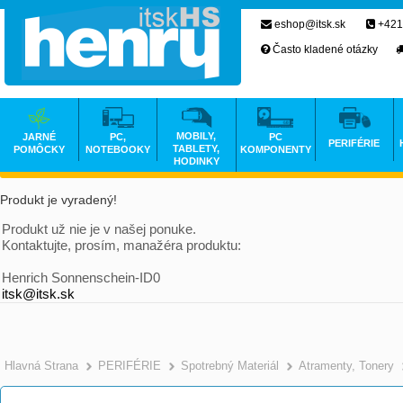
eshop@itsk.sk
+421
Často kladené otázky
MOBILY,
JARNÉ
PC,
PC
PERIFÉRIE
TABLETY,
POMÔCKY
NOTEBOOKY
KOMPONENTY
HODINKY
Produkt je vyradený!
Produkt už nie je v našej ponuke.
Kontaktujte, prosím, manažéra produktu:
Henrich Sonnenschein-ID0
itsk@itsk.sk
Hlavná Strana
PERIFÉRIE
Spotrebný Materiál
Atramenty, Tonery