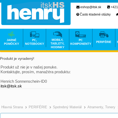
eshop@itsk.sk
+421
Často kladené otázky
MOBILY,
JARNÉ
PC,
PC
PERIFÉRIE
TABLETY,
POMÔCKY
NOTEBOOKY
KOMPONENTY
HODINKY
Produkt je vyradený!
Produkt už nie je v našej ponuke.
Kontaktujte, prosím, manažéra produktu:
Henrich Sonnenschein-ID0
itsk@itsk.sk
Hlavná Strana
PERIFÉRIE
Spotrebný Materiál
Atramenty, Tonery