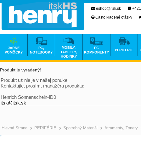
eshop@itsk.sk
+421
Často kladené otázky
MOBILY,
JARNÉ
PC,
PC
PERIFÉRIE
TABLETY,
POMÔCKY
NOTEBOOKY
KOMPONENTY
HODINKY
Produkt je vyradený!
Produkt už nie je v našej ponuke.
Kontaktujte, prosím, manažéra produktu:
Henrich Sonnenschein-ID0
itsk@itsk.sk
Hlavná Strana
PERIFÉRIE
Spotrebný Materiál
Atramenty, Tonery