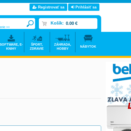
Registrovať sa
Prihlásiť sa
Košík:
0.00 €
anie >>
SOFTWARE, E-
ŠPORT,
ZÁHRADA,
NÁBYTOK
KNIHY
ZDRAVIE
HOBBY