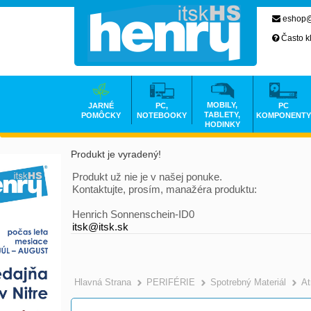
eshop@
Často k
MOBILY,
JARNÉ
PC,
PC
TABLETY,
POMÔCKY
NOTEBOOKY
KOMPONENTY
HODINKY
Produkt je vyradený!
Produkt už nie je v našej ponuke.
Kontaktujte, prosím, manažéra produktu:
Henrich Sonnenschein-ID0
itsk@itsk.sk
Hlavná Strana
PERIFÉRIE
Spotrebný Materiál
At