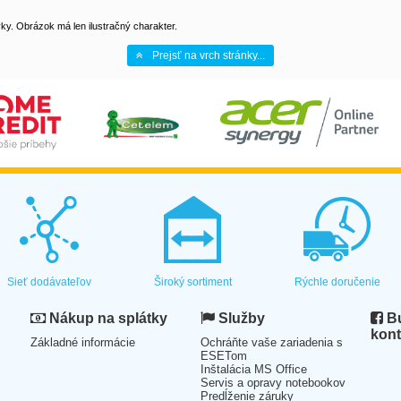
y. Obrázok má len ilustračný charakter.
Prejsť na vrch stránky...
Sieť dodávateľov
Široký sortiment
Rýchle doručenie
Nákup na splátky
Služby
Bu
kont
Základné informácie
Ochráňte vaše zariadenia s
ESETom
Inštalácia MS Office
Servis a opravy notebookov
Predĺženie záruky