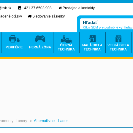
itsk.sk
+421 37 6503 908
Predajne a kontakty
ladené otázky
Sledovanie zásielky
Klikni SEM pre podrobné vyhľadáv
ČIERNA
MALÁ BIELA
VEĽKÁ BIELA
PERIFÉRIE
HERNÁ ZÓNA
TECHNIKA
TECHNIKA
TECHNIKA
ramenty, Tonery
Alternatívne - Laser