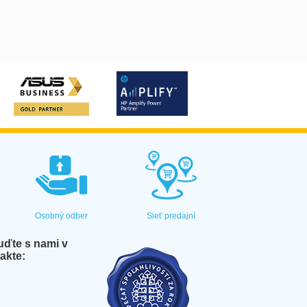
Osobný odber
Sieť predajní
ďte s nami v
akte: