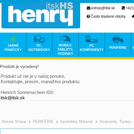
eshop@itsk.sk
+421
Často kladené otázky
MOBILY,
JARNÉ
PC,
PC
PERIFÉRIE
TABLETY,
POMÔCKY
NOTEBOOKY
KOMPONENTY
HODINKY
Produkt je vyradený!
Produkt už nie je v našej ponuke.
Kontaktujte, prosím, manažéra produktu:
Henrich Sonnenschein-ID0
itsk@itsk.sk
Hlavná Strana
PERIFÉRIE
Spotrebný Materiál
Atramenty, Tonery