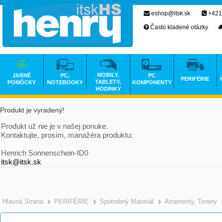
eshop@itsk.sk
+421
Často kladené otázky
MOBILY,
JARNÉ
PC,
PC
PERIFÉRIE
TABLETY,
POMÔCKY
NOTEBOOKY
KOMPONENTY
HODINKY
Produkt je vyradený!
Produkt už nie je v našej ponuke.
Kontaktujte, prosím, manažéra produktu:
Henrich Sonnenschein-ID0
itsk@itsk.sk
Hlavná Strana
PERIFÉRIE
Spotrebný Materiál
Atramenty, Tonery