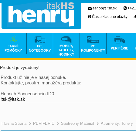
eshop@itsk.sk
+421
Často kladené otázky
MOBILY,
JARNÉ
PC,
PC
PERIFÉRIE
TABLETY,
POMÔCKY
NOTEBOOKY
KOMPONENTY
HODINKY
Produkt je vyradený!
Produkt už nie je v našej ponuke.
Kontaktujte, prosím, manažéra produktu:
Henrich Sonnenschein-ID0
itsk@itsk.sk
Hlavná Strana
PERIFÉRIE
Spotrebný Materiál
Atramenty, Tonery