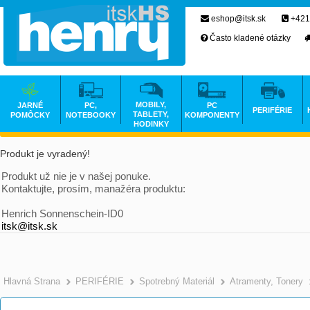
eshop@itsk.sk
+421
Často kladené otázky
MOBILY,
JARNÉ
PC,
PC
PERIFÉRIE
TABLETY,
POMÔCKY
NOTEBOOKY
KOMPONENTY
HODINKY
Produkt je vyradený!
Produkt už nie je v našej ponuke.
Kontaktujte, prosím, manažéra produktu:
Henrich Sonnenschein-ID0
itsk@itsk.sk
Hlavná Strana
PERIFÉRIE
Spotrebný Materiál
Atramenty, Tonery