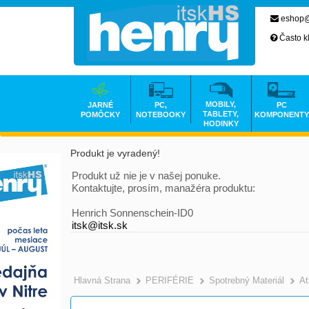
eshop@
Často k
MOBILY,
JARNÉ
PC,
PC
TABLETY,
POMÔCKY
NOTEBOOKY
KOMPONENTY
HODINKY
Produkt je vyradený!
Produkt už nie je v našej ponuke.
Kontaktujte, prosím, manažéra produktu:
Henrich Sonnenschein-ID0
itsk@itsk.sk
Hlavná Strana
PERIFÉRIE
Spotrebný Materiál
At