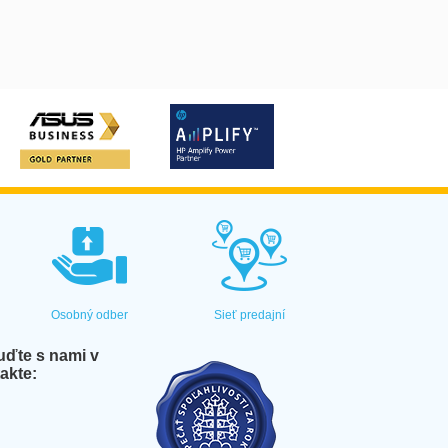
Osobný odber
Sieť predajní
ďte s nami v
akte: