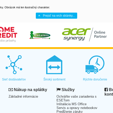
y. Obrázok má len ilustračný charakter.
Prejsť na vrch stránky...
Sieť dodávateľov
Široký sortiment
Rýchle doručenie
Nákup na splátky
Služby
Bu
kont
Základné informácie
Ochráňte vaše zariadenia s
ESETom
Inštalácia MS Office
Servis a opravy notebookov
Predĺženie záruky