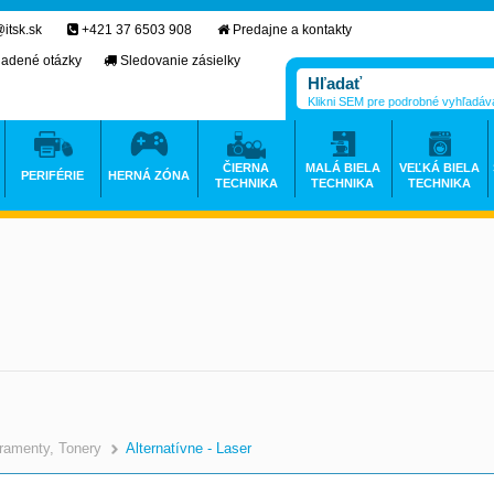
itsk.sk
+421 37 6503 908
Predajne a kontakty
ladené otázky
Sledovanie zásielky
Klikni SEM pre podrobné vyhľadáv
ČIERNA
MALÁ BIELA
VEĽKÁ BIELA
PERIFÉRIE
HERNÁ ZÓNA
TECHNIKA
TECHNIKA
TECHNIKA
ramenty, Tonery
Alternatívne - Laser