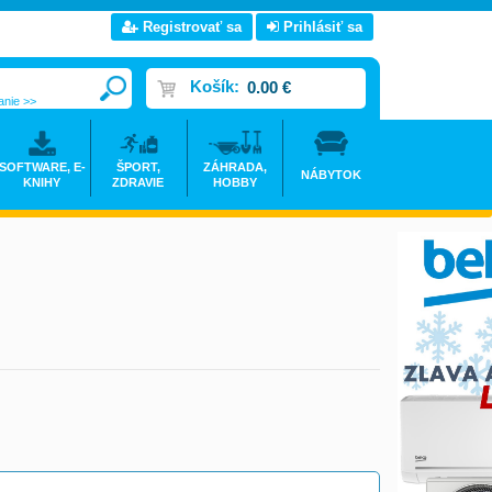
Registrovať sa
Prihlásiť sa
Košík:
0.00 €
anie >>
SOFTWARE, E-
ŠPORT,
ZÁHRADA,
NÁBYTOK
KNIHY
ZDRAVIE
HOBBY