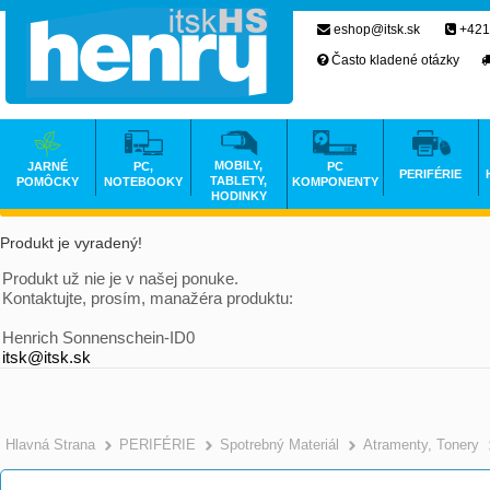
eshop@itsk.sk
+421
Často kladené otázky
MOBILY,
JARNÉ
PC,
PC
PERIFÉRIE
TABLETY,
POMÔCKY
NOTEBOOKY
KOMPONENTY
HODINKY
Produkt je vyradený!
Produkt už nie je v našej ponuke.
Kontaktujte, prosím, manažéra produktu:
Henrich Sonnenschein-ID0
itsk@itsk.sk
Hlavná Strana
PERIFÉRIE
Spotrebný Materiál
Atramenty, Tonery