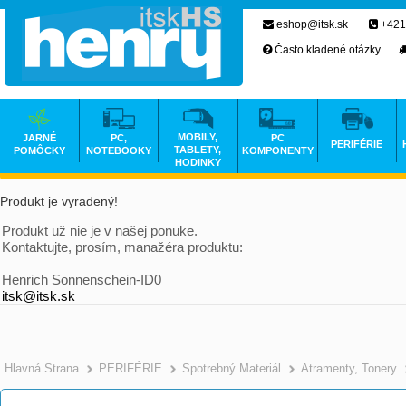
eshop@itsk.sk
+421
Často kladené otázky
MOBILY,
JARNÉ
PC,
PC
PERIFÉRIE
TABLETY,
POMÔCKY
NOTEBOOKY
KOMPONENTY
HODINKY
Produkt je vyradený!
Produkt už nie je v našej ponuke.
Kontaktujte, prosím, manažéra produktu:
Henrich Sonnenschein-ID0
itsk@itsk.sk
Hlavná Strana
PERIFÉRIE
Spotrebný Materiál
Atramenty, Tonery