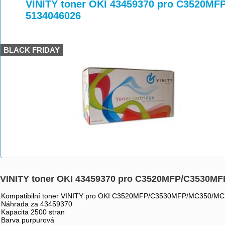
>
>
>
VINITY toner OKI 43459370 pro C3520M
5134046026
BLACK FRIDAY
VINITY toner OKI 43459370 pro C3520MFP/C3530M
Kompatibilní toner VINITY pro OKI C3520MFP/C3530MFP/MC350/M
Náhrada za 43459370
Kapacita 2500 stran
Barva purpurová