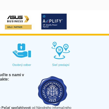
Osobný odber
Sieť predajní
ďte s nami v
akte:
e
Pečať spoľahlivosti
od Národného informačného