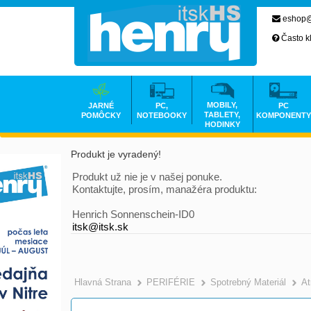
eshop@
Často k
MOBILY,
JARNÉ
PC,
PC
TABLETY,
POMÔCKY
NOTEBOOKY
KOMPONENTY
HODINKY
Produkt je vyradený!
Produkt už nie je v našej ponuke.
Kontaktujte, prosím, manažéra produktu:
Henrich Sonnenschein-ID0
itsk@itsk.sk
Hlavná Strana
PERIFÉRIE
Spotrebný Materiál
At