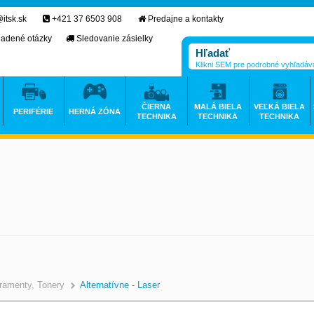
itsk.sk
+421 37 6503 908
Predajne a kontakty
ladené otázky
Sledovanie zásielky
Klikni SEM pre podrobné vyhľadáv
ČIERNA
MALÁ BIELA
VEĽKÁ BIELA
PERIFÉRIE
HERNÁ ZÓNA
TECHNIKA
TECHNIKA
TECHNIKA
ramenty, Tonery
Alternatívne - Laser