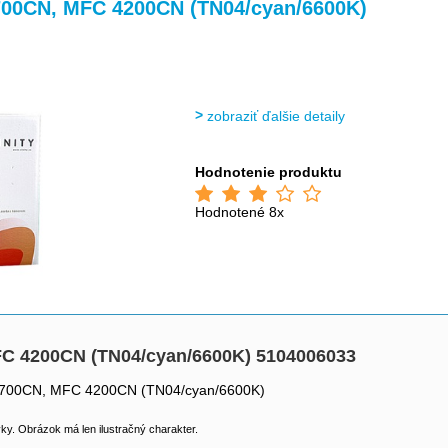
>
>
2700CN, MFC 4200CN (TN04/cyan/6600K)
zobraziť ďalšie detaily
Hodnotenie produktu
Hodnotené 8x
MFC 4200CN (TN04/cyan/6600K) 5104006033
L 2700CN, MFC 4200CN (TN04/cyan/6600K)
y. Obrázok má len ilustračný charakter.