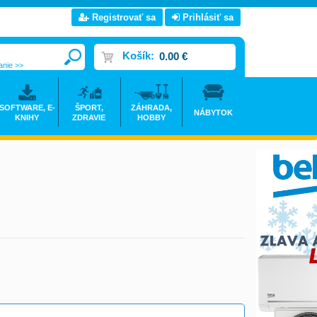
Registrovať sa
Prihlásiť sa
Košík:
0.00 €
anie >>
SOFTWARE, E-
ŠPORT,
ZÁHRADA,
NÁBYTOK
KNIHY
ZDRAVIE
HOBBY