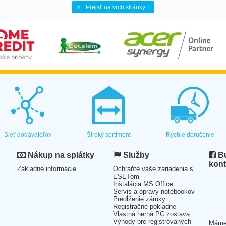
Prejsť na vrch stránky...
Sieť dodávateľov
Široký sortiment
Rýchle doručenie
Nákup na splátky
Služby
Bu
kont
Základné informácie
Ochráňte vaše zariadenia s
ESETom
Inštalácia MS Office
Servis a opravy notebookov
Predĺženie záruky
Registračné pokladne
Vlastná herná PC zostava
Výhody pre registrovaných
Mám