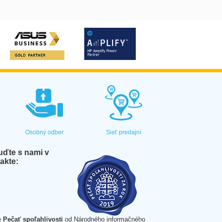
Osobný odber
Sieť predajní
ďte s nami v
akte:
e
Pečať spoľahlivosti
od Národného informačného