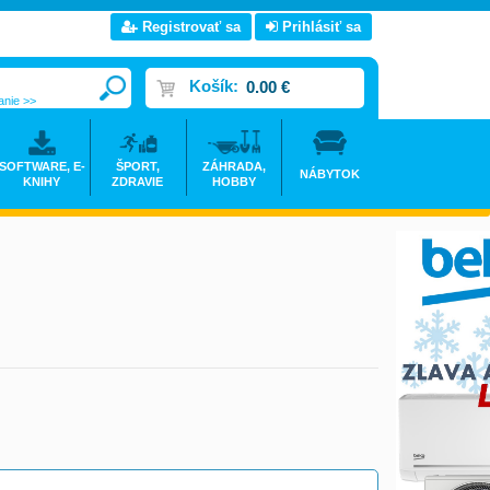
Registrovať sa
Prihlásiť sa
Košík:
0.00 €
anie >>
SOFTWARE, E-
ŠPORT,
ZÁHRADA,
NÁBYTOK
KNIHY
ZDRAVIE
HOBBY