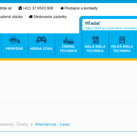
itsk.sk
+421 37 6503 908
Predajne a kontakty
ladené otázky
Sledovanie zásielky
Klikni SEM pre podrobné vyhľadáv
ČIERNA
MALÁ BIELA
VEĽKÁ BIELA
PERIFÉRIE
HERNÁ ZÓNA
TECHNIKA
TECHNIKA
TECHNIKA
ramenty, Tonery
Alternatívne - Laser