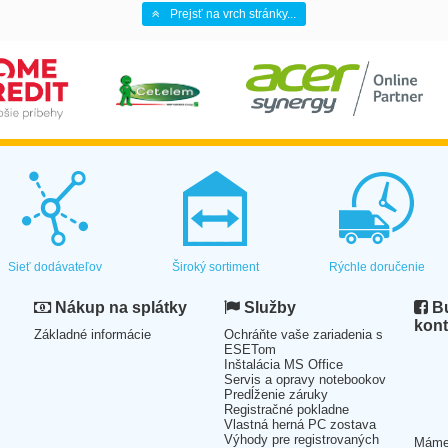
Prejsť na vrch stránky...
Sieť dodávateľov
Široký sortiment
Rýchle doručenie
Nákup na splátky
Služby
Bu
kont
Základné informácie
Ochráňte vaše zariadenia s
ESETom
Inštalácia MS Office
Servis a opravy notebookov
Predĺženie záruky
Registračné pokladne
Vlastná herná PC zostava
Výhody pre registrovaných
Mám