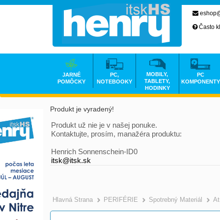
eshop@
Často k
MOBILY,
JARNÉ
PC,
PC
TABLETY,
POMÔCKY
NOTEBOOKY
KOMPONENTY
HODINKY
Produkt je vyradený!
Produkt už nie je v našej ponuke.
Kontaktujte, prosím, manažéra produktu:
Henrich Sonnenschein-ID0
itsk@itsk.sk
Hlavná Strana
PERIFÉRIE
Spotrebný Materiál
At