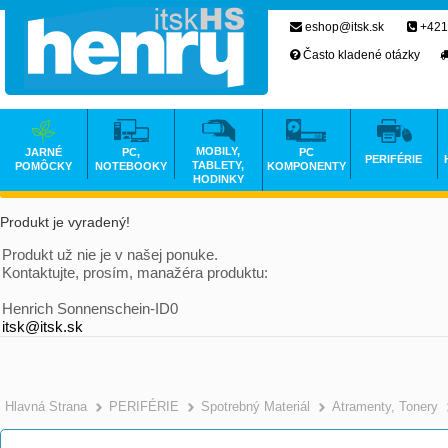
eshop@itsk.sk
+421
Často kladené otázky
MOBILY,
JARNÉ
PC,
PC
PERIFÉRIE
TABLETY,
POMÔCKY
NOTEBOOKY
KOMPONENTY
HODINKY
Produkt je vyradený!
Produkt už nie je v našej ponuke.
Kontaktujte, prosím, manažéra produktu:
Henrich Sonnenschein-ID0
itsk@itsk.sk
Hlavná Strana
PERIFÉRIE
Spotrebný Materiál
Atramenty, Tonery