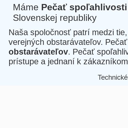
Máme
Pečať spoľahlivosti
Slovenskej republiky
Naša spoločnosť patrí medzi tie
verejných obstarávateľov. Pečať 
obstarávateľov
. Pečať spoľahli
prístupe a jednaní k zákazníkom a
Technické
Â
Â
Â