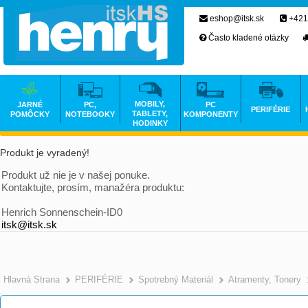
eshop@itsk.sk
+421
Často kladené otázky
MOBILY,
JARNÉ
PC,
PC
PERIFÉRIE
TABLETY,
POMÔCKY
NOTEBOOKY
KOMPONENTY
HODINKY
Produkt je vyradený!
Produkt už nie je v našej ponuke.
Kontaktujte, prosím, manažéra produktu:
Henrich Sonnenschein-ID0
itsk@itsk.sk
Hlavná Strana
PERIFÉRIE
Spotrebný Materiál
Atramenty, Tonery