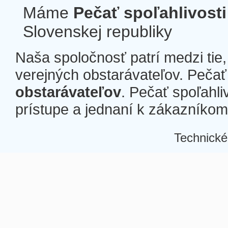
Máme
Pečať spoľahlivosti
Slovenskej republiky
Naša spoločnosť patrí medzi tie
verejných obstarávateľov. Pečať 
obstarávateľov
. Pečať spoľahli
prístupe a jednaní k zákazníkom a
Technické
Â
Â
Â