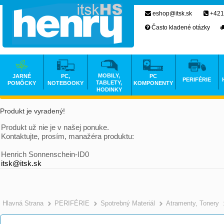
eshop@itsk.sk
+421
Často kladené otázky
MOBILY,
JARNÉ
PC,
PC
PERIFÉRIE
TABLETY,
POMÔCKY
NOTEBOOKY
KOMPONENTY
HODINKY
Produkt je vyradený!
Produkt už nie je v našej ponuke.
Kontaktujte, prosím, manažéra produktu:
Henrich Sonnenschein-ID0
itsk@itsk.sk
Hlavná Strana
PERIFÉRIE
Spotrebný Materiál
Atramenty, Tonery