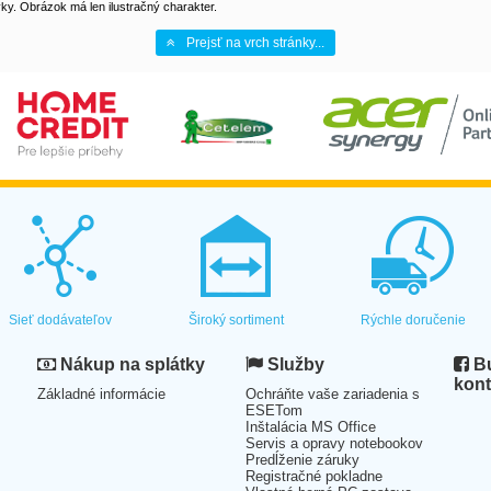
y. Obrázok má len ilustračný charakter.
Prejsť na vrch stránky...
Sieť dodávateľov
Široký sortiment
Rýchle doručenie
Nákup na splátky
Služby
Bu
kont
Základné informácie
Ochráňte vaše zariadenia s
ESETom
Inštalácia MS Office
Servis a opravy notebookov
Predĺženie záruky
Registračné pokladne