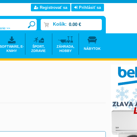
Registrovať sa
Prihlásiť sa
Košík:
0.00 €
anie >>
SOFTWARE, E-
ŠPORT,
ZÁHRADA,
NÁBYTOK
KNIHY
ZDRAVIE
HOBBY