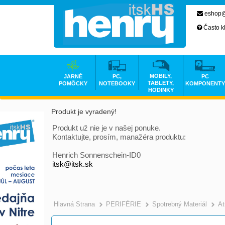
eshop@
Často k
MOBILY,
JARNÉ
PC,
PC
TABLETY,
POMÔCKY
NOTEBOOKY
KOMPONENTY
HODINKY
Produkt je vyradený!
Produkt už nie je v našej ponuke.
Kontaktujte, prosím, manažéra produktu:
Henrich Sonnenschein-ID0
itsk@itsk.sk
Hlavná Strana
PERIFÉRIE
Spotrebný Materiál
At