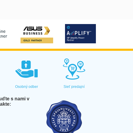
Osobný odber
Sieť predajní
ďte s nami v
akte: