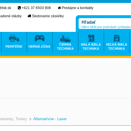
itsk.sk
+421 37 6503 908
Predajne a kontakty
ladené otázky
Sledovanie zásielky
Klikni SEM pre podrobné vyhľadáv
ČIERNA
MALÁ BIELA
VEĽKÁ BIELA
PERIFÉRIE
HERNÁ ZÓNA
TECHNIKA
TECHNIKA
TECHNIKA
ramenty, Tonery
Alternatívne - Laser