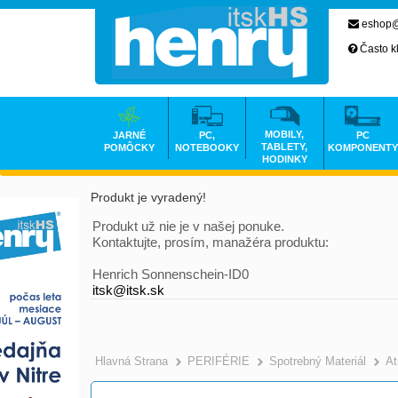
eshop@
Často k
MOBILY,
JARNÉ
PC,
PC
TABLETY,
POMÔCKY
NOTEBOOKY
KOMPONENTY
HODINKY
Produkt je vyradený!
Produkt už nie je v našej ponuke.
Kontaktujte, prosím, manažéra produktu:
Henrich Sonnenschein-ID0
itsk@itsk.sk
Hlavná Strana
PERIFÉRIE
Spotrebný Materiál
At