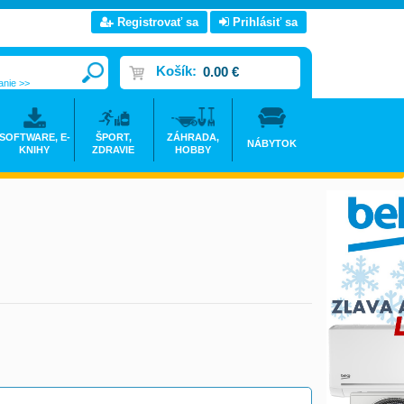
Registrovať sa
Prihlásiť sa
Košík:
0.00 €
anie >>
SOFTWARE, E-
ŠPORT,
ZÁHRADA,
NÁBYTOK
KNIHY
ZDRAVIE
HOBBY