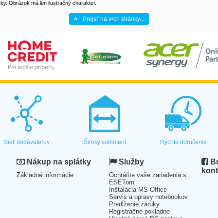
y. Obrázok má len ilustračný charakter.
Prejsť na vrch stránky...
Sieť dodávateľov
Široký sortiment
Rýchle doručenie
Nákup na splátky
Služby
Bu
kont
Základné informácie
Ochráňte vaše zariadenia s
ESETom
Inštalácia MS Office
Servis a opravy notebookov
Predĺženie záruky
Registračné pokladne