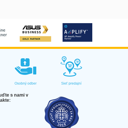
Osobný odber
Sieť predajní
ďte s nami v
akte: