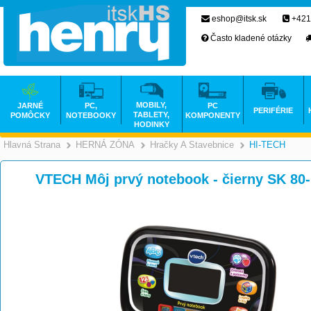
eshop@itsk.sk
+421
Často kladené otázky
MOBILY,
JARNÉ
PC,
PC
PERIFÉRIE
TABLETY,
POMÔCKY
NOTEBOOKY
KOMPONENTY
HODINKY
Hlavná Strana
HERNÁ ZÓNA
Hračky A Stavebnice
HI-TECH
>
>
VTECH Môj prvý notebook - čierny SK 80