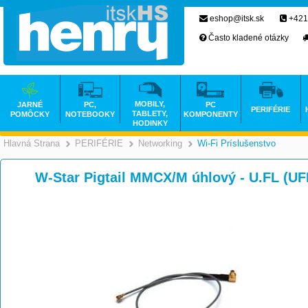
eshop@itsk.sk
+421
Často kladené otázky
MOBILY,
JARNÉ
PC,
PC
PERIFÉRIE
TABLETY,
POMÔCKY
NOTEBOOKY
KOMPONENTY
HODINKY
Hlavná Strana
PERIFÉRIE
Networking
Wi-Fi Príslušenstvo
>
>
>
W-Star Pigtail MMCX/M úhlový - U.FL (UF