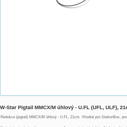
W-Star Pigtail MMCX/M úhlový - U.FL (UFL, ULF), 2
Redukce (pigtail) MMCX/M úhlový - U.FL, 21cm. Vhodné pro StationBox, prop