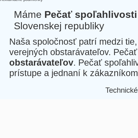
Máme
Pečať spoľahlivosti
Slovenskej republiky
Naša spoločnosť patrí medzi tie
verejných obstarávateľov. Pečať 
obstarávateľov
. Pečať spoľahli
prístupe a jednaní k zákazníkom a
Technické
Â
Â
Â