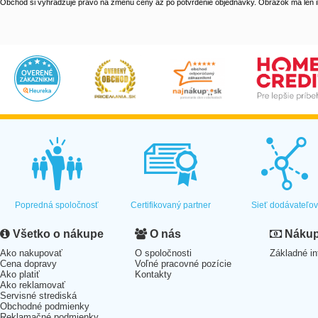
Obchod si vyhradzuje právo na zmenu ceny až po potvrdenie objednávky. Obrázok má len il
Popredná spoločnosť
Certifikovaný partner
Sieť dodávateľo
Všetko o nákupe
O nás
Nákup 
Ako nakupovať
O spoločnosti
Základné in
Cena dopravy
Voľné pracovné pozície
Ako platiť
Kontakty
Ako reklamovať
Servisné strediská
Obchodné podmienky
Reklamačné podmienky