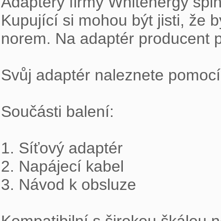
Adaptéry firmy Whitenergy splňu
Kupující si mohou být jisti, že 
norem. Na adaptér producent po
Svůj adaptér naleznete pomocí 
Součásti balení:

1. Síťový adaptér

2. Napájecí kabel

3. Návod k obsluze
