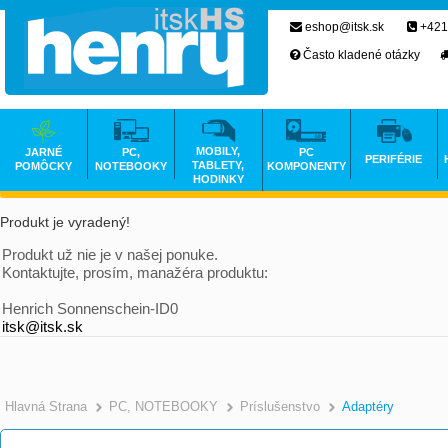
eshop@itsk.sk
+421
Často kladené otázky
MOBILY,
JARNÉ
PC,
PC
PERIFÉRIE
TABLETY,
POMÔCKY
NOTEBOOKY
KOMPONENTY
HODINKY
Produkt je vyradený!
Produkt už nie je v našej ponuke.
Kontaktujte, prosím, manažéra produktu:
Henrich Sonnenschein-ID0
itsk@itsk.sk
Hlavná Strana
PC, NOTEBOOKY
Príslušenstvo
Adaptéry