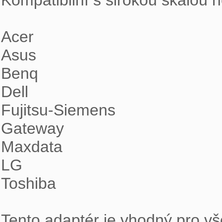
Kompatibilní s širokou škálou 
Acer

Asus

Benq

Dell

Fujitsu-Siemens

Gateway

Maxdata

LG

Toshiba

Tento adaptér je vhodný pro v