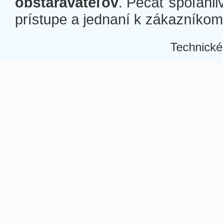
obstarávateľov
. Pečať spoľahli
prístupe a jednaní k zákazníkom a
Technické
Â
Â
Â