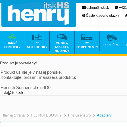
eshop@itsk.sk
+421
Často kladené otázky
MOBILY,
JARNÉ
PC,
PC
PERIFÉRIE
TABLETY,
POMÔCKY
NOTEBOOKY
KOMPONENTY
HODINKY
Produkt je vyradený!
Produkt už nie je v našej ponuke.
Kontaktujte, prosím, manažéra produktu:
Henrich Sonnenschein-ID0
itsk@itsk.sk
Hlavná Strana
PC, NOTEBOOKY
Príslušenstvo
Adaptéry