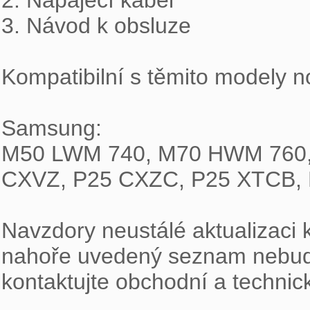
2. Napájecí kabel

3. Návod k obsluze

Kompatibilní s těmito modely n
Samsung:

M50 LWM 740, M70 HWM 760, 
CXVZ, P25 CXZC, P25 XTCB, 
Navzdory neustálé aktualizaci k
nahoře uvedený seznam nebude 
kontaktujte obchodní a techni