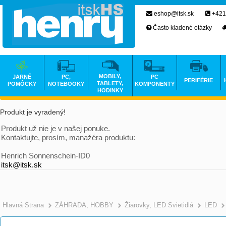
eshop@itsk.sk
+421
Často kladené otázky
MOBILY,
JARNÉ
PC,
PC
PERIFÉRIE
TABLETY,
POMÔCKY
NOTEBOOKY
KOMPONENTY
HODINKY
Produkt je vyradený!
Produkt už nie je v našej ponuke.
Kontaktujte, prosím, manažéra produktu:
Henrich Sonnenschein-ID0
itsk@itsk.sk
Hlavná Strana
ZÁHRADA, HOBBY
Žiarovky, LED Svietidlá
LED