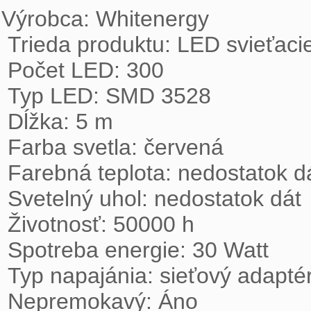
Výrobca: Whitenergy

 Trieda produktu: LED svieťacie pásy

 Počet LED: 300

 Typ LED: SMD 3528

 Dĺžka: 5 m

 Farba svetla: červená

 Farebná teplota: nedostatok dát

 Svetelný uhol: nedostatok dát

 Životnosť: 50000 h

 Spotreba energie: 30 Watt

 Typ napajánia: sieťový adaptér

 Nepremokavý: Áno
