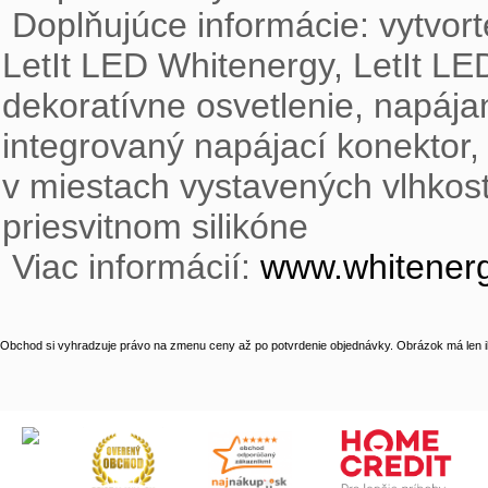
 Doplňujúce informácie: vytvorte si svoj vlastn svetelný dizajn so systémom 
LetIt LED Whitenergy, LetIt LED
dekoratívne osvetlenie, napája
integrovaný napájací konektor, 
v miestach vystavených vlhkosti
priesvitnom silikóne

 Viac informácií: 
www.whitenerg
Obchod si vyhradzuje právo na zmenu ceny až po potvrdenie objednávky. Obrázok má len il