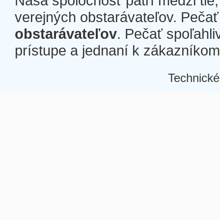
Naša spoločnosť patrí medzi tie
verejných obstarávateľov. Pečať 
obstarávateľov
. Pečať spoľahli
prístupe a jednaní k zákazníkom a
Technické
Â
Â
Â