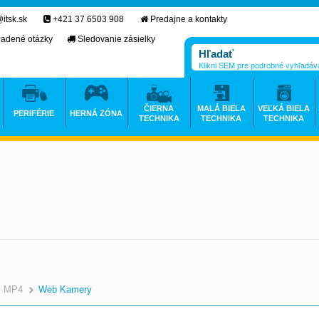
itsk.sk
+421 37 6503 908
Predajne a kontakty
ladené otázky
Sledovanie zásielky
Klikni SEM pre podrobné vyhľadáv
ČIERNA
MALÁ BIELA
VEĽKÁ BIELA
PERIFÉRIE
HERNÁ ZÓNA
TECHNIKA
TECHNIKA
TECHNIKA
3, MP4
Web Kamery