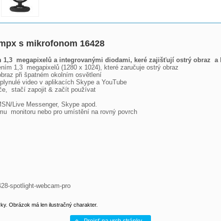
3mpx s mikrofonom 16428
3  megapixelů a integrovanými diodami, keré zajišťují ostrý obraz  a k
m 1,3  megapixelů (1280 x 1024), které zaručuje ostrý obraz

 obraz při špatném okolním osvětlení

 plynulé video v aplikacích Skype a YouTube

,  stačí zapojit & začít používat

 MSN/Live Messenger, Skype apod.

ému  monitoru nebo pro umístění na rovný povrch

428-spotlight-webcam-pro
y. Obrázok má len ilustračný charakter.