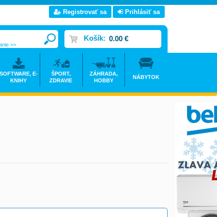
Registrovať sa
Prihlásiť sa
Košík:
0.00 €
anie >>
SOFTWARE, E-
ŠPORT,
ZÁHRADA,
NÁBYTOK
KNIHY
ZDRAVIE
HOBBY