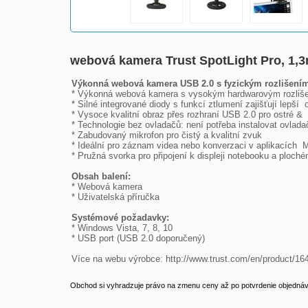
webová kamera Trust SpotLight Pro, 1,
Výkonná webová kamera USB 2.0 s fyzickým rozlišením 1,

* Výkonná webová kamera s vysokým hardwarovým rozlišení
* Silné integrované diody s funkcí ztlumení zajišťují lepší 
* Vysoce kvalitní obraz přes rozhraní USB 2.0 pro ostré & 
* Technologie bez ovladačů: není potřeba instalovat ovladače
* Zabudovaný mikrofon pro čistý a kvalitní zvuk

* Ideální pro záznam videa nebo konverzaci v aplikacích 
* Pružná svorka pro připojení k displeji notebooku a ploch
Obsah balení:

* Webová kamera

* Uživatelská příručka

Systémové požadavky:

* Windows Vista, 7, 8, 10 

* USB port (USB 2.0 doporučený)

Více na webu výrobce: http://www.trust.com/en/product/16
Obchod si vyhradzuje právo na zmenu ceny až po potvrdenie objednávk