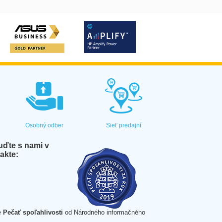
Osobný odber
Sieť predajní
ďte s nami v
akte:
e
Pečať spoľahlivosti
od Národného informačného