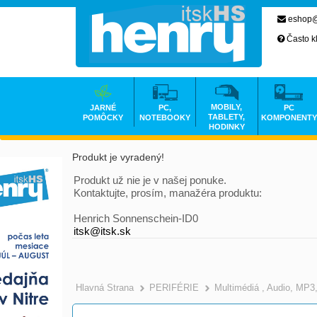
eshop@
Často k
MOBILY,
JARNÉ
PC,
PC
TABLETY,
POMÔCKY
NOTEBOOKY
KOMPONENTY
HODINKY
Produkt je vyradený!
Produkt už nie je v našej ponuke.
Kontaktujte, prosím, manažéra produktu:
Henrich Sonnenschein-ID0
itsk@itsk.sk
Hlavná Strana
PERIFÉRIE
Multimédiá , Audio, MP