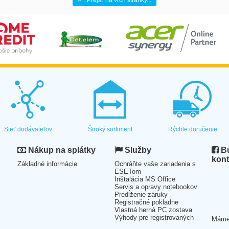
Prejsť na vrch stránky...
Sieť dodávateľov
Široký sortiment
Rýchle doručenie
Nákup na splátky
Služby
Bu
kont
Základné informácie
Ochráňte vaše zariadenia s
ESETom
Inštalácia MS Office
Servis a opravy notebookov
Predĺženie záruky
Registračné pokladne
Vlastná herná PC zostava
Výhody pre registrovaných
Mám