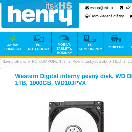
eshop@itsk.sk
+421
Často kladené otázky
MOBILY,
JARNÉ
PC,
PC
PERIFÉRIE
TABLETY,
POMÔCKY
NOTEBOOKY
KOMPONENTY
HODINKY
Hlavná Strana
PC KOMPONENTY
Pevné Disky A SSD
HDD
2,
>
>
Western Digital interný pevný disk, WD Bl
1TB, 1000GB, WD10JPVX