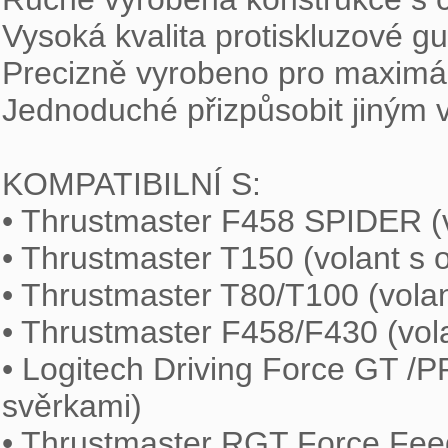
Vysoká kvalita protiskluzové g
Precizně vyrobeno pro maximální
Jednoduché přizpůsobit jiným v
KOMPATIBILNÍ S:

• Thrustmaster F458 SPIDER (vo
• Thrustmaster T150 (volant s o
• Thrustmaster T80/T100 (volan
• Thrustmaster F458/F430 (vola
• Logitech Driving Force GT /PR
svěrkami)

• Thrustmaster RGT Force Feed