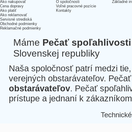
Ako nakupovať
O spoločnosti
Základné in
Cena dopravy
Voľné pracovné pozície
Ako platiť
Kontakty
Ako reklamovať
Servisné strediská
Obchodné podmienky
Reklamačné podmienky
Máme
Pečať spoľahlivosti
Slovenskej republiky
Naša spoločnosť patrí medzi tie
verejných obstarávateľov. Pečať 
obstarávateľov
. Pečať spoľahli
prístupe a jednaní k zákazníkom a
Technické
Â
Â
Â