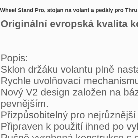
Wheel Stand Pro, stojan na volant a pedály pro Th
Originální evropská kvalita 
Popis:

Sklon držáku volantu plně nastav
Rychle uvolňovací mechanismus
Nový V2 design založen na bázi
pevnějším.

Přizpůsobitelný pro nejrůznější
Připraven k použití ihned po vyb
Ručně vyrobená konstrukce s cel