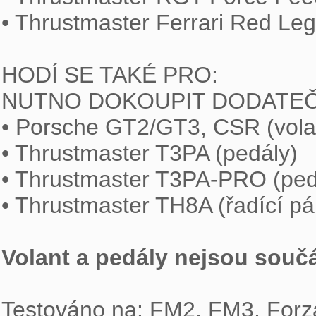
• Thrustmaster Ferrari Red Lege
HODÍ SE TAKÉ PRO:

NUTNO DOKOUPIT DODATEČN
• Porsche GT2/GT3, CSR (volan
• Thrustmaster T3PA (pedály)

• Thrustmaster T3PA-PRO (pedá
• Thrustmaster TH8A (řadící pák
Volant a pedály nejsou součá
Testováno na: FM2, FM3, Forza 