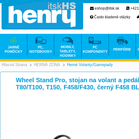
eshop@itsk.sk
+421
Často kladené otázky
MOBILY,
JARNÉ
PC,
PC
PERIFÉRIE
TABLETY,
POMÔCKY
NOTEBOOKY
KOMPONENTY
HODINKY
Hlavná Strana
HERNÁ ZÓNA
Herné Volanty/gamepady
>
>
Wheel Stand Pro, stojan na volant a ped
T80/T100, T150, F458/F430, černý F458 