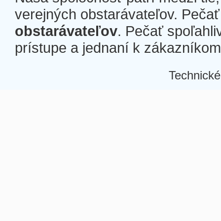
verejných obstarávateľov. Pečať 
obstarávateľov
. Pečať spoľahli
prístupe a jednaní k zákazníkom a
Technické
Â
Â
Â