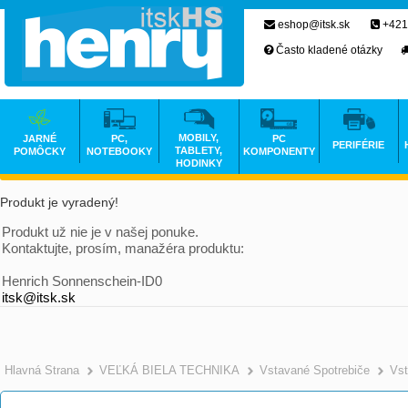
eshop@itsk.sk
+421
Často kladené otázky
MOBILY,
JARNÉ
PC,
PC
PERIFÉRIE
TABLETY,
POMÔCKY
NOTEBOOKY
KOMPONENTY
HODINKY
Produkt je vyradený!
Produkt už nie je v našej ponuke.
Kontaktujte, prosím, manažéra produktu:
Henrich Sonnenschein-ID0
itsk@itsk.sk
Hlavná Strana
VEĽKÁ BIELA TECHNIKA
Vstavané Spotrebiče
Vst