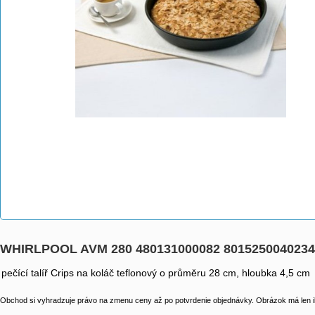
WHIRLPOOL AVM 280 480131000082 8015250040234
pečící talíř Crips na koláč teflonový o průměru 28 cm, hloubka 4,5 cm
Obchod si vyhradzuje právo na zmenu ceny až po potvrdenie objednávky. Obrázok má len il