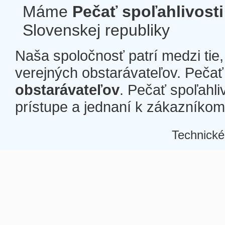
Máme
Pečať spoľahlivosti
Slovenskej republiky
Naša spoločnosť patrí medzi tie
verejných obstarávateľov. Pečať 
obstarávateľov
. Pečať spoľahli
prístupe a jednaní k zákazníkom a
Technické
Â
Â
Â