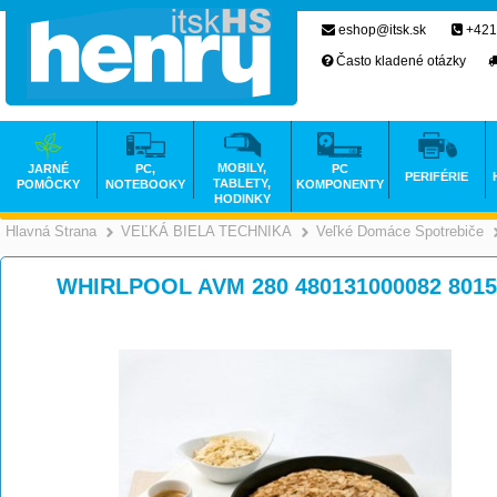
eshop@itsk.sk
+421
Často kladené otázky
MOBILY,
JARNÉ
PC,
PC
PERIFÉRIE
TABLETY,
POMÔCKY
NOTEBOOKY
KOMPONENTY
HODINKY
Hlavná Strana
VEĽKÁ BIELA TECHNIKA
Veľké Domáce Spotrebiče
>
>
WHIRLPOOL AVM 280 480131000082 8015