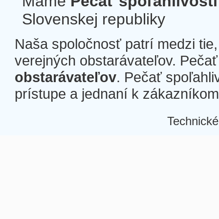
Máme
Pečať spoľahlivosti
Slovenskej republiky
Naša spoločnosť patrí medzi tie
verejných obstarávateľov. Pečať 
obstarávateľov
. Pečať spoľahli
prístupe a jednaní k zákazníkom a
Technické
Â
Â
Â