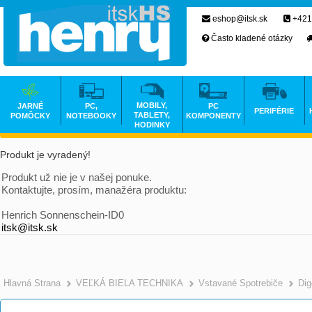
eshop@itsk.sk
+421
Často kladené otázky
MOBILY,
JARNÉ
PC,
PC
PERIFÉRIE
TABLETY,
POMÔCKY
NOTEBOOKY
KOMPONENTY
HODINKY
Produkt je vyradený!
Produkt už nie je v našej ponuke.
Kontaktujte, prosím, manažéra produktu:
Henrich Sonnenschein-ID0
itsk@itsk.sk
Hlavná Strana
VEĽKÁ BIELA TECHNIKA
Vstavané Spotrebiče
Dig