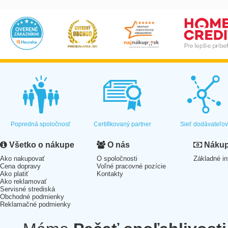
Popredná spoločnosť
Certifikovaný partner
Sieť dodávateľo
Všetko o nákupe
O nás
Nákup 
Ako nakupovať
O spoločnosti
Základné in
Cena dopravy
Voľné pracovné pozície
Ako platiť
Kontakty
Ako reklamovať
Servisné strediská
Obchodné podmienky
Reklamačné podmienky