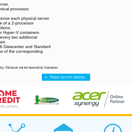
rver.
ysical processor.
icense each physical server.
ce of a 2-processor
tions.
or Hyper-V containers
 every two additional
ain.
16 Datacenter and Standard
nse of the corresponding
y. Obrázok má len ilustračný charakter.
Prejsť na vrch stránky...