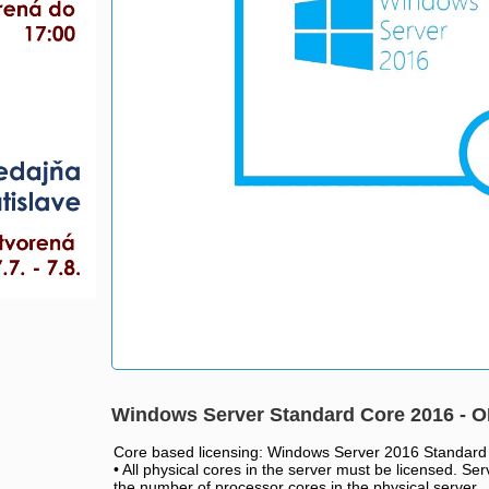
Windows Server Standard Core 2016 - 
Core based licensing: Windows Server 2016 Standard
• All physical cores in the server must be licensed. Se
the number of processor cores in the physical server.