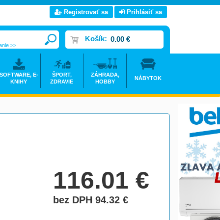
Registrovať sa
Prihlásiť sa
Košík:
0.00 €
anie >>
SOFTWARE, E-
ŠPORT,
ZÁHRADA,
NÁBYTOK
KNIHY
ZDRAVIE
HOBBY
116.01
€
bez DPH 94.32
€