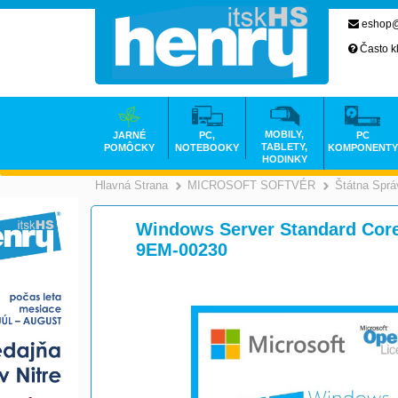
eshop@
Často k
MOBILY,
JARNÉ
PC,
PC
TABLETY,
POMÔCKY
NOTEBOOKY
KOMPONENTY
HODINKY
Hlavná Strana
MICROSOFT SOFTVÉR
Štátna Sprá
>
Windows Server Standard Core
9EM-00230