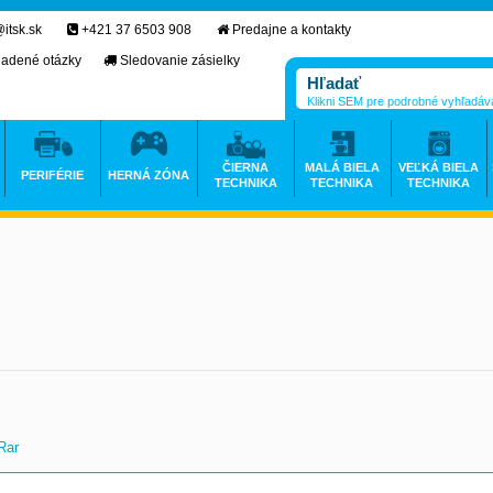
itsk.sk
+421 37 6503 908
Predajne a kontakty
ladené otázky
Sledovanie zásielky
Klikni SEM pre podrobné vyhľadáv
ČIERNA
MALÁ BIELA
VEĽKÁ BIELA
PERIFÉRIE
HERNÁ ZÓNA
TECHNIKA
TECHNIKA
TECHNIKA
Rar