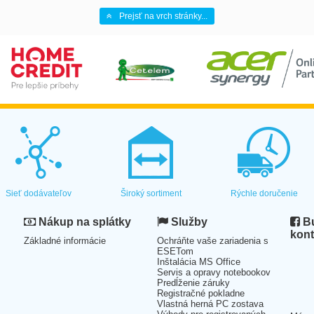
Prejsť na vrch stránky...
Sieť dodávateľov
Široký sortiment
Rýchle doručenie
Nákup na splátky
Služby
Bu
kont
Základné informácie
Ochráňte vaše zariadenia s
ESETom
Inštalácia MS Office
Servis a opravy notebookov
Predĺženie záruky
Registračné pokladne
Vlastná herná PC zostava