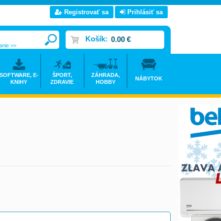
Registrovať sa
Prihlásiť sa
Košík:
0.00 €
anie >>
SOFTWARE, E-
ŠPORT,
ZÁHRADA,
NÁBYTOK
KNIHY
ZDRAVIE
HOBBY