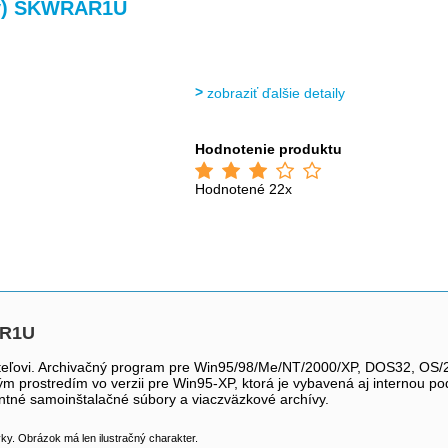
>
>
ky) SKWRAR1U
zobraziť ďalšie detaily
Hodnotenie produktu
Hodnotené 22x
AR1U
ateľovi. Archivačný program pre Win95/98/Me/NT/2000/XP, DOS32, OS/
 prostredím vo verzii pre Win95-XP, ktorá je vybavená aj internou po
ntné samoinštalačné súbory a viaczväzkové archívy.
y. Obrázok má len ilustračný charakter.