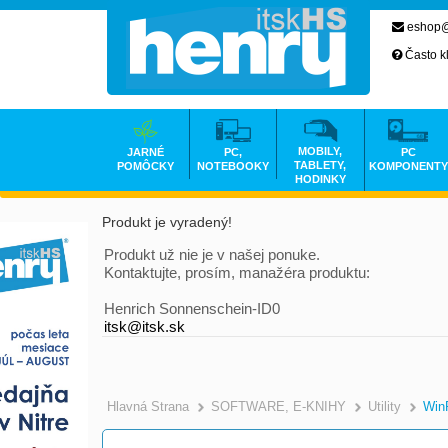
eshop@
Často k
MOBILY,
JARNÉ
PC,
PC
TABLETY,
POMÔCKY
NOTEBOOKY
KOMPONENTY
HODINKY
Produkt je vyradený!
Produkt už nie je v našej ponuke.
Kontaktujte, prosím, manažéra produktu:
Henrich Sonnenschein-ID0
itsk@itsk.sk
Hlavná Strana
SOFTWARE, E-KNIHY
Utility
Win