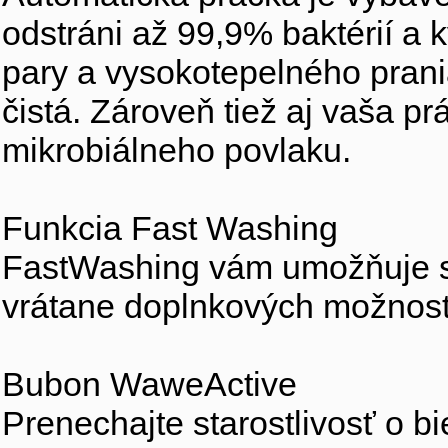
odstráni až 99,9% baktérií a 
pary a vysokotepelného pran
čistá. Zároveň tiež aj vaša p
mikrobiálneho povlaku.
Funkcia Fast Washing
FastWashing vám umožňuje sk
vrátane doplnkových možností
Bubon WaweActive
Prenechajte starostlivosť o bi