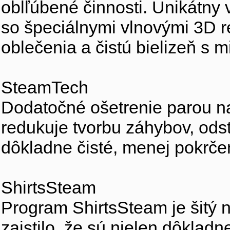
oblľúbené činnosti. Unikátny
so špeciálnymi vlnovými 3D r
oblečenia a čistú bielizeň s
SteamTech
Dodatočné ošetrenie parou 
redukuje tvorbu záhybov, ods
dôkladne čisté, menej pokrče
ShirtsSteam
Program ShirtsSteam je šitý 
zaistilo, že sú nielen dôklad