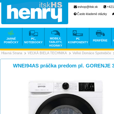
eshop@itsk.sk
+421
Často kladené otázky
MOBILY,
JARNÉ
PC,
PC
PERIFÉRIE
TABLETY,
POMÔCKY
NOTEBOOKY
KOMPONENTY
HODINKY
Hlavná Strana
VEĽKÁ BIELA TECHNIKA
Veľké Domáce Spotrebiče
>
>
WNEI94AS práčka predom pl. GORENJE 