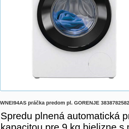
WNEI94AS práčka predom pl. GORENJE 383878258
Spredu plnená automatická 
kapacitou pre 9 kg bielizne 