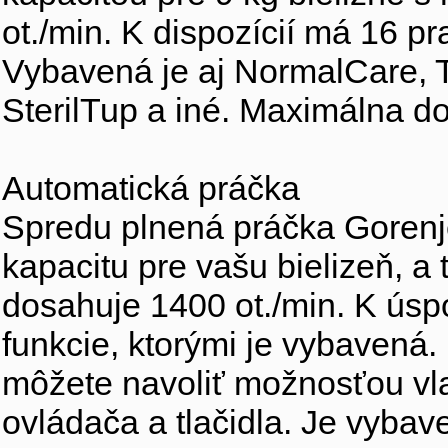
ot./min. K dispozícií má 16 pr
Vybavená je aj NormalCare,
SterilTup a iné. Maximálna d
Automatická práčka
Spredu plnená práčka Goren
kapacitu pre vašu bielizeň, a
dosahuje 1400 ot./min. K úsp
funkcie, ktorými je vybavená.
môžete navoliť možnosťou v
ovládača a tlačidla. Je vybav