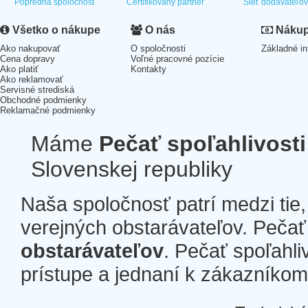
Popredná spoločnosť
Certifikovaný partner
Sieť dodávateľo
Všetko o nákupe
O nás
Nákup 
Ako nakupovať
O spoločnosti
Základné in
Cena dopravy
Voľné pracovné pozície
Ako platiť
Kontakty
Ako reklamovať
Servisné strediská
Obchodné podmienky
Reklamačné podmienky
Máme
Pečať spoľahlivosti
Slovenskej republiky
Naša spoločnosť patrí medzi tie
verejných obstarávateľov. Pečať 
obstarávateľov
. Pečať spoľahli
prístupe a jednaní k zákazníkom a