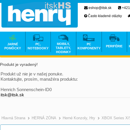
eshop@itsk.sk
+421
Často kladené otázky
MOBILY,
JARNÉ
PC,
PC
PERIFÉRIE
TABLETY,
POMÔCKY
NOTEBOOKY
KOMPONENTY
HODINKY
Produkt je vyradený!
Produkt už nie je v našej ponuke.
Kontaktujte, prosím, manažéra produktu:
Henrich Sonnenschein-ID0
itsk@itsk.sk
Hlavná Strana
HERNÁ ZÓNA
Herné Konzoly, Hry
XBOX Series X/