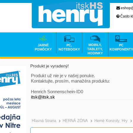
eshop@
Často k
MOBILY,
JARNÉ
PC,
PC
TABLETY,
POMÔCKY
NOTEBOOKY
KOMPONENTY
HODINKY
Produkt je vyradený!
Produkt už nie je v našej ponuke.
Kontaktujte, prosím, manažéra produktu:
Henrich Sonnenschein-ID0
itsk@itsk.sk
Hlavná Strana
HERNÁ ZÓNA
Herné Konzoly, Hry