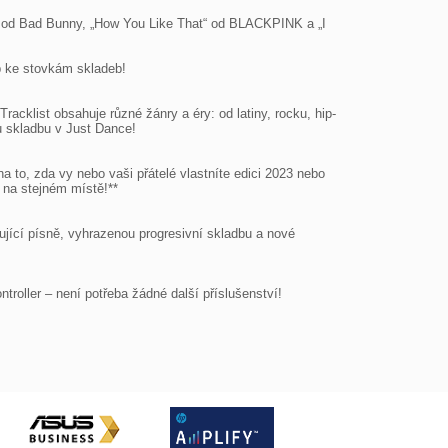
ó“ od Bad Bunny, „How You Like That“ od BLACKPINK a „I 
 ke stovkám skladeb!

racklist obsahuje různé žánry a éry: od latiny, rocku, hip-
u skladbu v Just Dance!

 to, zda vy nebo vaši přátelé vlastníte edici 2023 nebo 
 na stejném místě!**

ící písně, vyhrazenou progresivní skladbu a nové 
oller – není potřeba žádné další příslušenství!