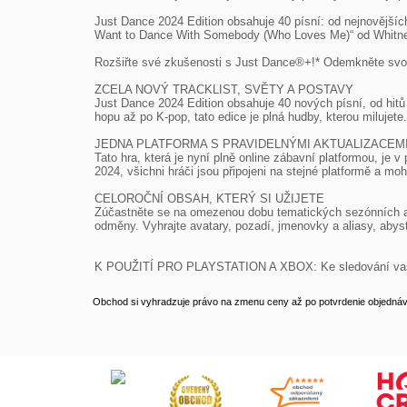
Just Dance 2024 Edition obsahuje 40 písní: od nejnovějšíc
Want to Dance With Somebody (Who Loves Me)“ od Whitne
Rozšiřte své zkušenosti s Just Dance®+!* Odemkněte svou m
ZCELA NOVÝ TRACKLIST, SVĚTY A POSTAVY

Just Dance 2024 Edition obsahuje 40 nových písní, od hitů n
hopu až po K-pop, tato edice je plná hudby, kterou milujet
JEDNA PLATFORMA S PRAVIDELNÝMI AKTUALIZACEMI
Tato hra, která je nyní plně online zábavní platformou, je 
2024, všichni hráči jsou připojeni na stejné platformě a m
CELOROČNÍ OBSAH, KTERÝ SI UŽIJETE

Zúčastněte se na omezenou dobu tematických sezónních akc
odměny. Vyhrajte avatary, pozadí, jmenovky a aliasy, abyst
K POUŽITÍ PRO PLAYSTATION A XBOX: Ke sledování vašich po
Obchod si vyhradzuje právo na zmenu ceny až po potvrdenie objednávk