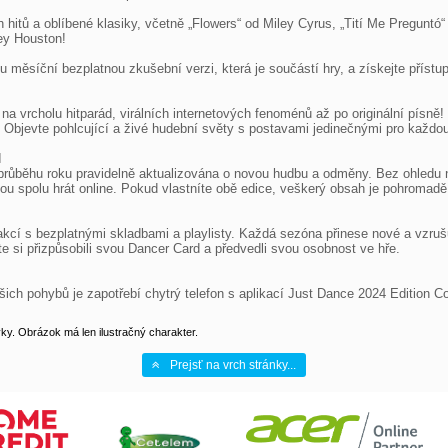
h hitů a oblíbené klasiky, včetně „Flowers“ od Miley Cyrus, „Tití Me Pregunt
y Houston!

ěsíční bezplatnou zkušební verzi, která je součástí hry, a získejte přístup
a vrcholu hitparád, virálních internetových fenoménů až po originální písně! T
e. Objevte pohlcující a živé hudební světy s postavami jedinečnými pro každo


v průběhu roku pravidelně aktualizována o novou hudbu a odměny. Bez ohledu na
ohou spolu hrát online. Pokud vlastníte obě edice, veškerý obsah je pohromadě
í s bezplatnými skladbami a playlisty. Každá sezóna přinese nové a vzrušuj
e si přizpůsobili svou Dancer Card a předvedli svou osobnost ve hře.

hybů je zapotřebí chytrý telefon s aplikací Just Dance 2024 Edition Contr
y. Obrázok má len ilustračný charakter.
Prejsť na vrch stránky...