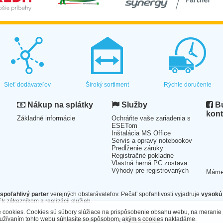
Sieť dodávateľov
Široký sortiment
Rýchle doručenie
Nákup na splátky
Služby
Bu
kont
Základné informácie
Ochráňte vaše zariadenia s
ESETom
Inštalácia MS Office
Servis a opravy notebookov
Predĺženie záruky
Registračné pokladne
Vlastná herná PC zostava
Výhody pre registrovaných
Mám
spoľahlivý parter
verejných obstarávateľov. Pečať spoľahlivosti vyjadruje
vysokú 
 k zákazníkom a realizácii služieb.
cookies. Cookies sú súbory slúžiace na prispôsobenie obsahu webu, na meranie 
oužívaním tohto webu súhlasíte so spôsobom, akým s cookies nakladáme.
Technické riešenie ©2026
CyberSoft s.r.o.