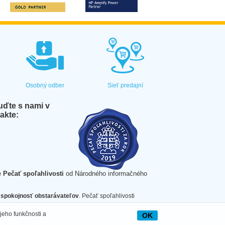
Osobný odber
Sieť predajní
ďte s nami v
akte:
e
Pečať spoľahlivosti
od Národného informačného
spokojnosť obstarávateľov
. Pečať spoľahlivosti
jeho funkčnosti a
OK