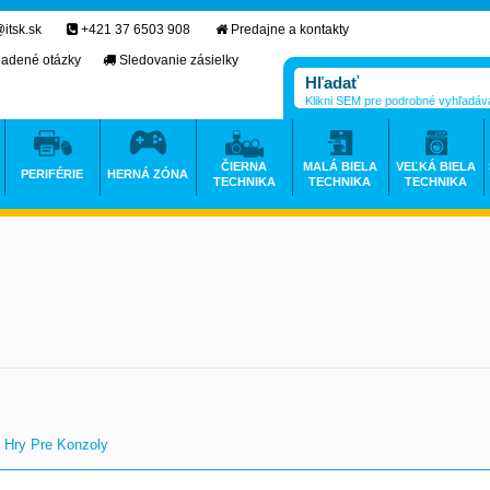
itsk.sk
+421 37 6503 908
Predajne a kontakty
ladené otázky
Sledovanie zásielky
Klikni SEM pre podrobné vyhľadáv
ČIERNA
MALÁ BIELA
VEĽKÁ BIELA
PERIFÉRIE
HERNÁ ZÓNA
TECHNIKA
TECHNIKA
TECHNIKA
Hry Pre Konzoly