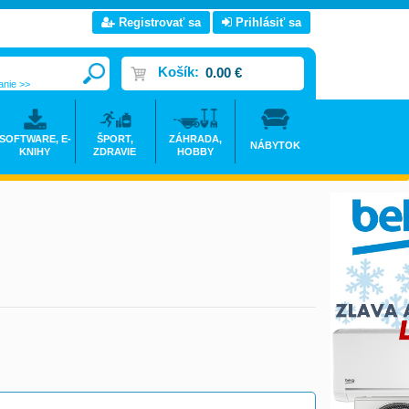
Registrovať sa
Prihlásiť sa
Košík:
0.00 €
anie >>
SOFTWARE, E-
ŠPORT,
ZÁHRADA,
NÁBYTOK
KNIHY
ZDRAVIE
HOBBY