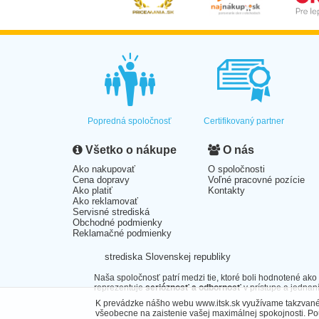
Popredná spoločnosť
Certifikovaný partner
Všetko o nákupe
O nás
Ako nakupovať
O spoločnosti
Cena dopravy
Voľné pracovné pozície
Ako platiť
Kontakty
Ako reklamovať
Servisné strediská
Obchodné podmienky
Reklamačné podmienky
strediska Slovenskej republiky
Naša spoločnosť patrí medzi tie, ktoré boli hodnotené ako
reprezentuje
serióznosť a odbornosť
v prístupe a jednaní
K prevádzke nášho webu www.itsk.sk využívame takzvané 
všeobecne na zaistenie vašej maximálnej spokojnosti. P