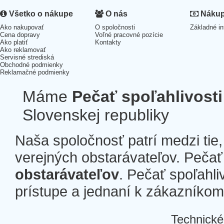
Všetko o nákupe
O nás
Nákup 
Ako nakupovať
O spoločnosti
Základné in
Cena dopravy
Voľné pracovné pozície
Ako platiť
Kontakty
Ako reklamovať
Servisné strediská
Obchodné podmienky
Reklamačné podmienky
Máme
Pečať spoľahlivosti
Slovenskej republiky
Naša spoločnosť patrí medzi tie
verejných obstarávateľov. Pečať 
obstarávateľov
. Pečať spoľahli
prístupe a jednaní k zákazníkom a
Technické