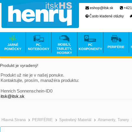
eshop@itsk.sk
+421
Často kladené otázky
MOBILY,
JARNÉ
PC,
PC
PERIFÉRIE
TABLETY,
POMÔCKY
NOTEBOOKY
KOMPONENTY
HODINKY
Produkt je vyradený!
Produkt už nie je v našej ponuke.
Kontaktujte, prosím, manažéra produktu:
Henrich Sonnenschein-ID0
itsk@itsk.sk
Hlavná Strana
PERIFÉRIE
Spotrebný Materiál
Atramenty, Tonery