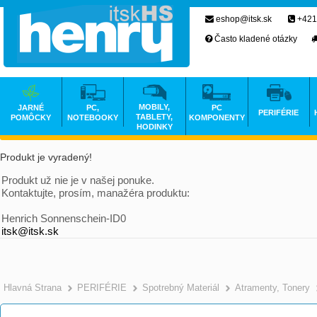
eshop@itsk.sk
+421
Často kladené otázky
MOBILY,
JARNÉ
PC,
PC
PERIFÉRIE
TABLETY,
POMÔCKY
NOTEBOOKY
KOMPONENTY
HODINKY
Produkt je vyradený!
Produkt už nie je v našej ponuke.
Kontaktujte, prosím, manažéra produktu:
Henrich Sonnenschein-ID0
itsk@itsk.sk
Hlavná Strana
PERIFÉRIE
Spotrebný Materiál
Atramenty, Tonery