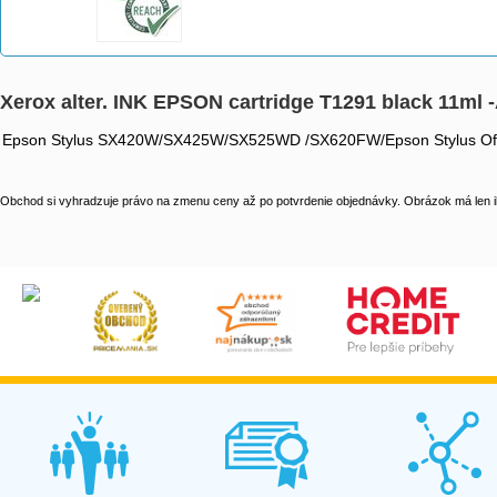
Xerox alter. INK EPSON cartridge T1291 black 11ml -
Epson Stylus SX420W/SX425W/SX525WD /SX620FW/Epson Stylus 
Obchod si vyhradzuje právo na zmenu ceny až po potvrdenie objednávky. Obrázok má len il