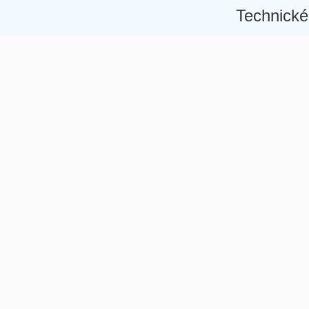
Technické
Â
Â
Â