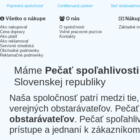
Popredná spoločnosť
Certifikovaný partner
Sieť dodávateľo
Všetko o nákupe
O nás
Nákup 
Ako nakupovať
O spoločnosti
Základné in
Cena dopravy
Voľné pracovné pozície
Ako platiť
Kontakty
Ako reklamovať
Servisné strediská
Obchodné podmienky
Reklamačné podmienky
Máme
Pečať spoľahlivosti
Slovenskej republiky
Naša spoločnosť patrí medzi tie
verejných obstarávateľov. Pečať 
obstarávateľov
. Pečať spoľahli
prístupe a jednaní k zákazníkom a