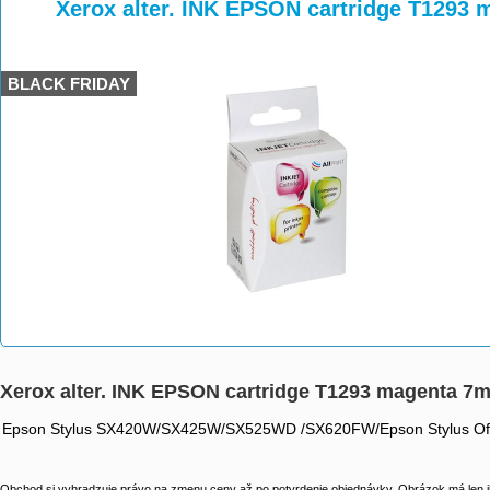
>
>
>
Xerox alter. INK EPSON cartridge T1293 m
BLACK FRIDAY
Xerox alter. INK EPSON cartridge T1293 magenta 7ml
Epson Stylus SX420W/SX425W/SX525WD /SX620FW/Epson Stylus 
Obchod si vyhradzuje právo na zmenu ceny až po potvrdenie objednávky. Obrázok má len il