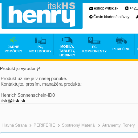
eshop@itsk.sk
+421
Často kladené otázky
MOBILY,
JARNÉ
PC,
PC
PERIFÉRIE
TABLETY,
POMÔCKY
NOTEBOOKY
KOMPONENTY
HODINKY
Produkt je vyradený!
Produkt už nie je v našej ponuke.
Kontaktujte, prosím, manažéra produktu:
Henrich Sonnenschein-ID0
itsk@itsk.sk
Hlavná Strana
PERIFÉRIE
Spotrebný Materiál
Atramenty, Tonery