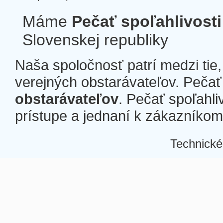
Máme
Pečať spoľahlivosti
Slovenskej republiky
Naša spoločnosť patrí medzi tie
verejných obstarávateľov. Pečať 
obstarávateľov
. Pečať spoľahli
prístupe a jednaní k zákazníkom a
Technické
Â
Â
Â