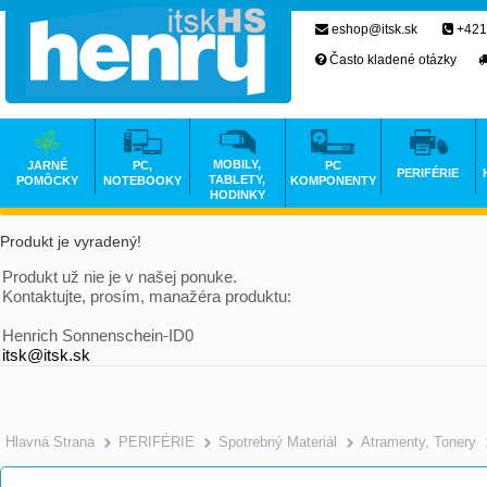
eshop@itsk.sk
+421
Často kladené otázky
MOBILY,
JARNÉ
PC,
PC
PERIFÉRIE
TABLETY,
POMÔCKY
NOTEBOOKY
KOMPONENTY
HODINKY
Produkt je vyradený!
Produkt už nie je v našej ponuke.
Kontaktujte, prosím, manažéra produktu:
Henrich Sonnenschein-ID0
itsk@itsk.sk
Hlavná Strana
PERIFÉRIE
Spotrebný Materiál
Atramenty, Tonery