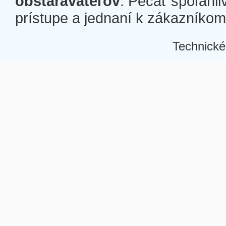
obstarávateľov
. Pečať spoľahli
prístupe a jednaní k zákazníkom a
Technické
Â
Â
Â