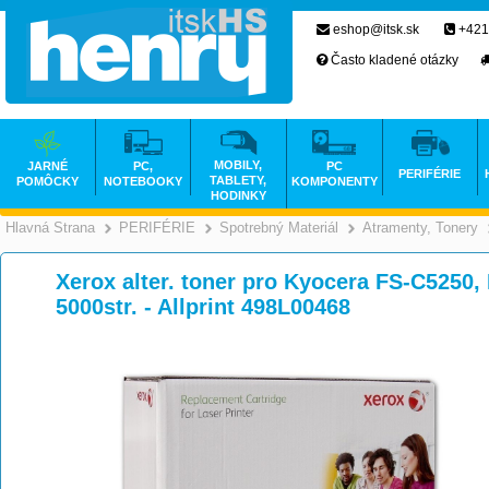
eshop@itsk.sk
+421
Často kladené otázky
MOBILY,
JARNÉ
PC,
PC
PERIFÉRIE
TABLETY,
POMÔCKY
NOTEBOOKY
KOMPONENTY
HODINKY
Hlavná Strana
PERIFÉRIE
Spotrebný Materiál
Atramenty, Tonery
>
>
>
Xerox alter. toner pro Kyocera FS-C5250
5000str. - Allprint 498L00468