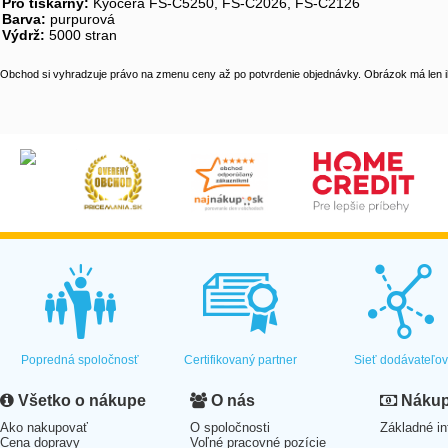
Pro tiskárny:
Kyocera FS-C5250, FS-C2026, FS-C2126
Barva:
purpurová
Výdrž:
5000 stran
Obchod si vyhradzuje právo na zmenu ceny až po potvrdenie objednávky. Obrázok má len il
Popredná spoločnosť
Certifikovaný partner
Sieť dodávateľo
Všetko o nákupe
O nás
Nákup 
Ako nakupovať
O spoločnosti
Základné in
Cena dopravy
Voľné pracovné pozície