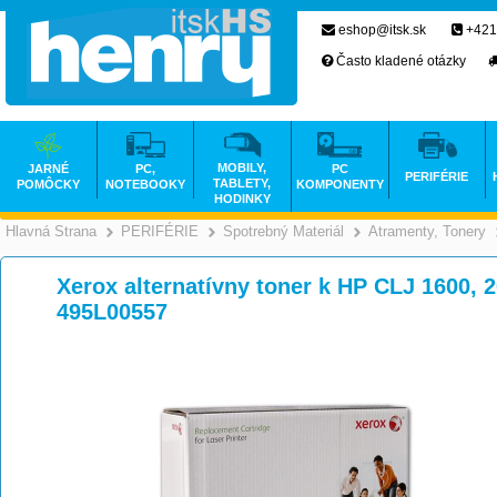
eshop@itsk.sk
+421
Často kladené otázky
MOBILY,
JARNÉ
PC,
PC
PERIFÉRIE
TABLETY,
POMÔCKY
NOTEBOOKY
KOMPONENTY
HODINKY
Hlavná Strana
PERIFÉRIE
Spotrebný Materiál
Atramenty, Tonery
>
>
>
Xerox alternatívny toner k HP CLJ 1600, 
495L00557