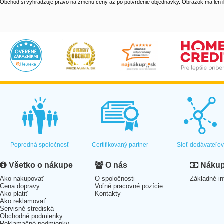
Obchod si vyhradzuje právo na zmenu ceny až po potvrdenie objednávky. Obrázok má len il
Popredná spoločnosť
Certifikovaný partner
Sieť dodávateľo
Všetko o nákupe
O nás
Nákup 
Ako nakupovať
O spoločnosti
Základné in
Cena dopravy
Voľné pracovné pozície
Ako platiť
Kontakty
Ako reklamovať
Servisné strediská
Obchodné podmienky
Reklamačné podmienky