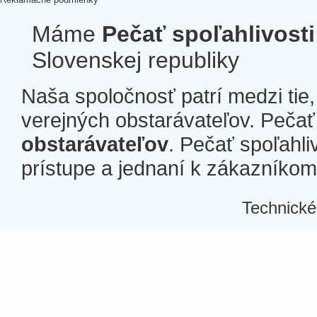
Máme
Pečať spoľahlivosti
Slovenskej republiky
Naša spoločnosť patrí medzi tie
verejných obstarávateľov. Pečať 
obstarávateľov
. Pečať spoľahli
prístupe a jednaní k zákazníkom a
Technické
Â
Â
Â