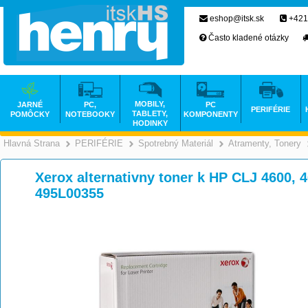
eshop@itsk.sk
+421
Často kladené otázky
MOBILY,
JARNÉ
PC,
PC
PERIFÉRIE
TABLETY,
POMÔCKY
NOTEBOOKY
KOMPONENTY
HODINKY
Hlavná Strana
PERIFÉRIE
Spotrebný Materiál
Atramenty, Tonery
>
>
>
Xerox alternativny toner k HP CLJ 4600, 4
495L00355