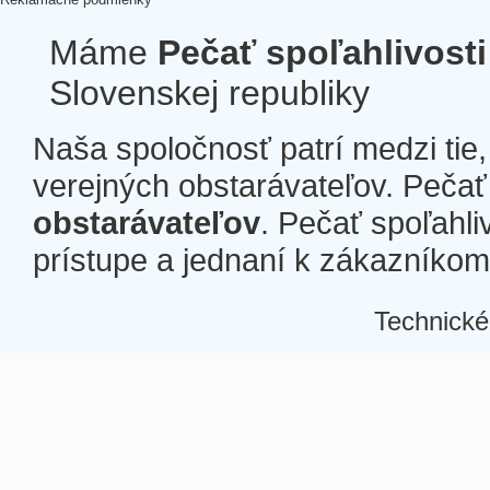
Máme
Pečať spoľahlivosti
Slovenskej republiky
Naša spoločnosť patrí medzi tie
verejných obstarávateľov. Pečať 
obstarávateľov
. Pečať spoľahli
prístupe a jednaní k zákazníkom a
Technické
Â
Â
Â