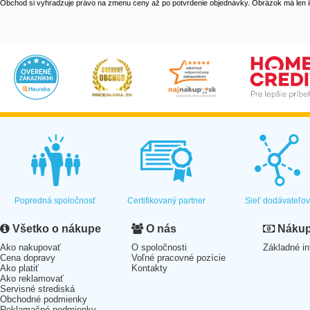
Obchod si vyhradzuje právo na zmenu ceny až po potvrdenie objednávky. Obrázok má len il
Popredná spoločnosť
Certifikovaný partner
Sieť dodávateľo
Všetko o nákupe
O nás
Nákup 
Ako nakupovať
O spoločnosti
Základné in
Cena dopravy
Voľné pracovné pozície
Ako platiť
Kontakty
Ako reklamovať
Servisné strediská
Obchodné podmienky
Reklamačné podmienky