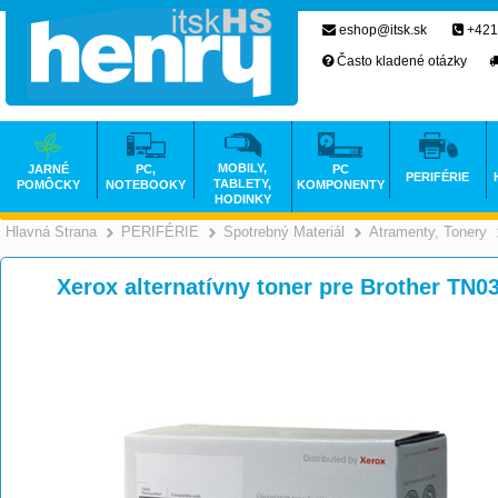
eshop@itsk.sk
+421
Často kladené otázky
MOBILY,
JARNÉ
PC,
PC
PERIFÉRIE
TABLETY,
POMÔCKY
NOTEBOOKY
KOMPONENTY
HODINKY
Hlavná Strana
PERIFÉRIE
Spotrebný Materiál
Atramenty, Tonery
>
>
>
Xerox alternatívny toner pre Brother TN0