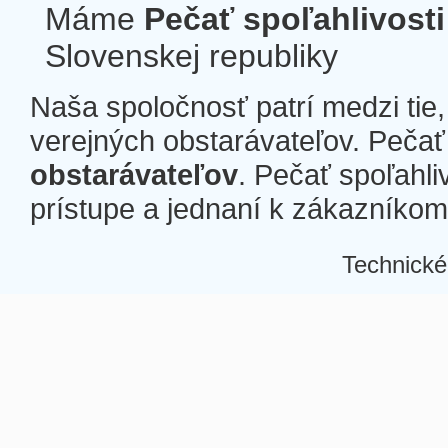
Máme
Pečať spoľahlivosti
Slovenskej republiky
Naša spoločnosť patrí medzi tie
verejných obstarávateľov. Pečať 
obstarávateľov
. Pečať spoľahli
prístupe a jednaní k zákazníkom a
Technické
Â
Â
Â