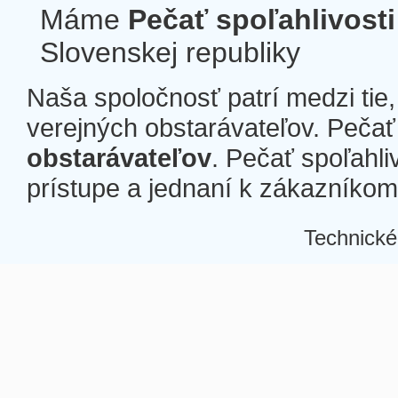
Máme
Pečať spoľahlivosti
Slovenskej republiky
Naša spoločnosť patrí medzi tie
verejných obstarávateľov. Pečať 
obstarávateľov
. Pečať spoľahli
prístupe a jednaní k zákazníkom a
Technické
Â
Â
Â