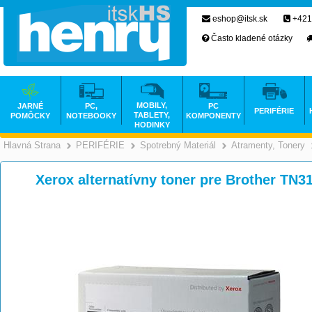
eshop@itsk.sk
+421
Často kladené otázky
MOBILY,
JARNÉ
PC,
PC
PERIFÉRIE
TABLETY,
POMÔCKY
NOTEBOOKY
KOMPONENTY
HODINKY
Hlavná Strana
PERIFÉRIE
Spotrebný Materiál
Atramenty, Tonery
>
>
>
Xerox alternatívny toner pre Brother TN3