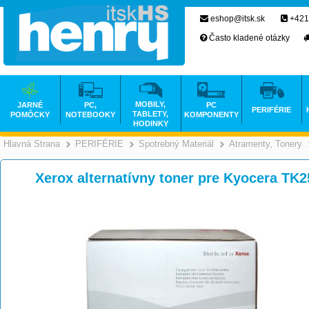
eshop@itsk.sk
+421
Často kladené otázky
MOBILY,
JARNÉ
PC,
PC
PERIFÉRIE
TABLETY,
POMÔCKY
NOTEBOOKY
KOMPONENTY
HODINKY
Hlavná Strana
PERIFÉRIE
Spotrebný Materiál
Atramenty, Tonery
>
>
>
Xerox alternatívny toner pre Kyocera TK2